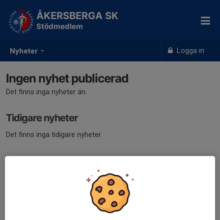
ÅKERSBERGA SK
Stödmedlem
Logga in
Nyheter
Ingen nyhet publicerad
Det finns inga nyheter än.
Tidigare nyheter
Det finns inga tidigare nyheter