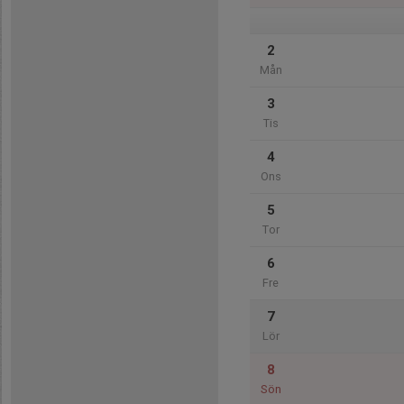
2
Mån
3
Tis
4
Ons
5
Tor
6
Fre
7
Lör
8
Sön