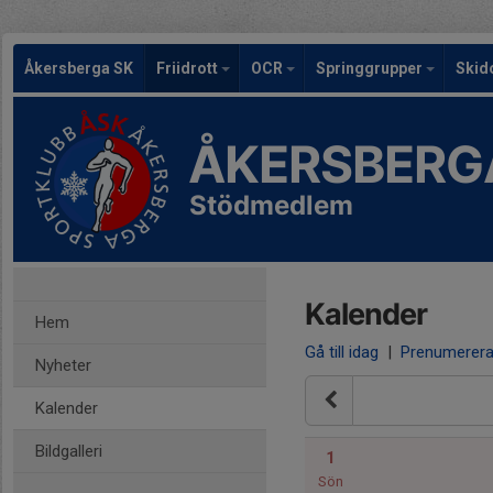
Åkersberga SK
Friidrott
OCR
Springgrupper
Skid
ÅKERSBERG
Stödmedlem
Kalender
Hem
Gå till idag
|
Prenumerer
Nyheter
Kalender
Bildgalleri
1
Sön