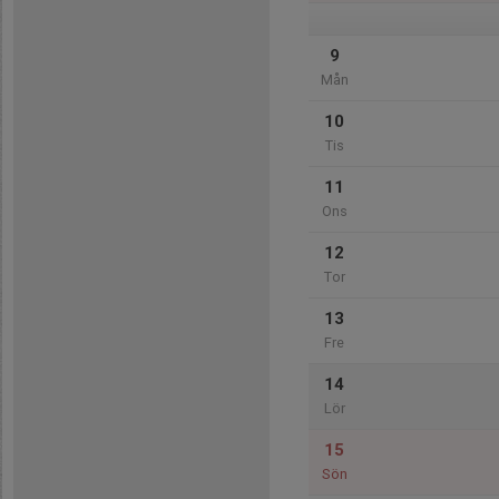
9
Mån
10
Tis
11
Ons
12
Tor
13
Fre
14
Lör
15
Sön