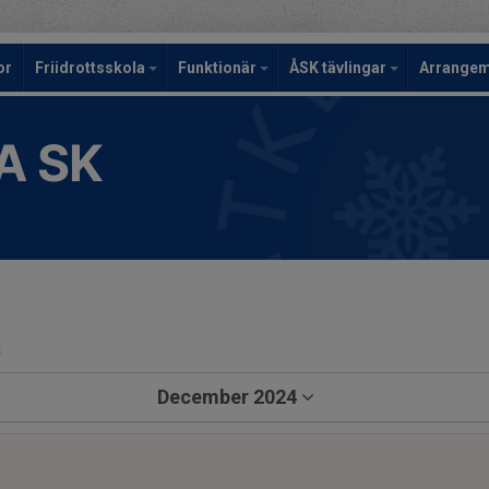
or
Friidrottsskola
Funktionär
ÅSK tävlingar
Arrange
A SK
a
December 2024