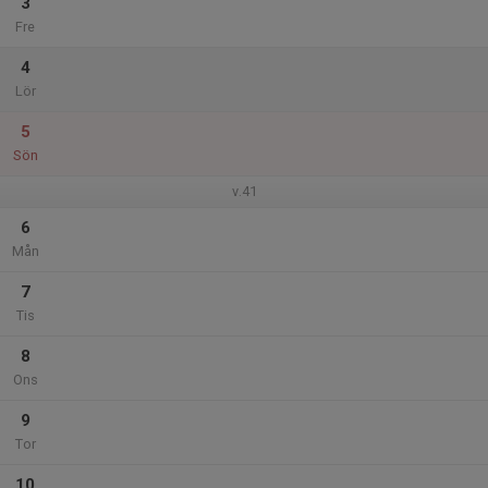
3
Fre
4
Lör
5
Sön
v.41
6
Mån
7
Tis
8
Ons
9
Tor
10