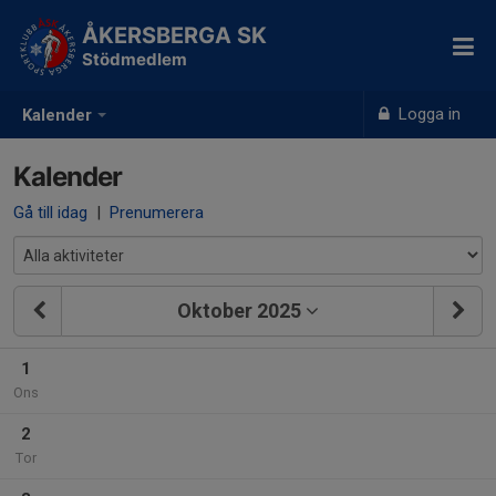
ÅKERSBERGA SK
Stödmedlem
Logga in
Kalender
Kalender
Gå till idag
|
Prenumerera
Oktober 2025
1
Ons
2
Tor