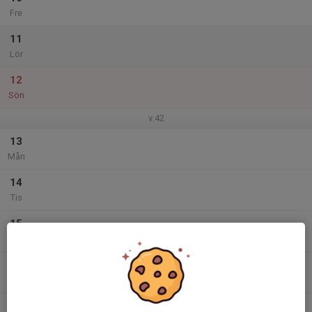
Fre
11
Lör
12
Sön
v.42
13
Mån
14
Tis
15
Ons
16
Tor
17