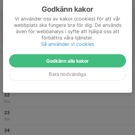
Fre
Godkänn kakor
18
Vi använder oss av kakor (cookies) för att vår
Lör
webbplats ska fungera bra för dig. De används
även för webbanalys i syfte att hjälpa oss att
19
förbättra våra tjänster.
Sön
Så använder vi cookies
v.43
20
Godkänn alla kakor
Mån
Bara nödvändiga
21
Tis
22
Ons
23
Tor
24