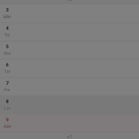
3
Mån
4
Tis
5
Ons
6
Tor
7
Fre
8
Lör
9
Sön
v.7