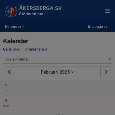
ÅKERSBERGA SK
Stödmedlem
Logga in
Kalender
Kalender
Gå till idag
|
Prenumerera
Februari 2025
1
Lör
2
Sön
v.6