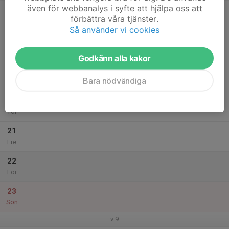
även för webbanalys i syfte att hjälpa oss att
17
förbättra våra tjänster.
Mån
Så använder vi cookies
18
Tis
Godkänn alla kakor
19
Bara nödvändiga
Ons
20
Tor
21
Fre
22
Lör
23
Sön
v.9