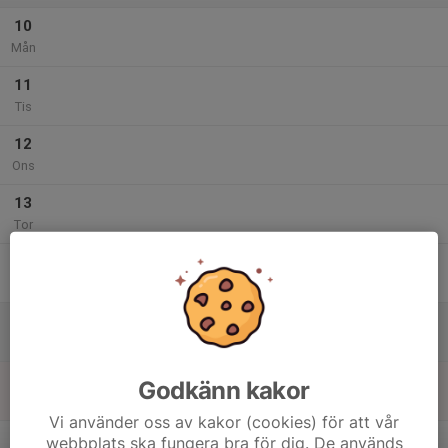
10
Mån
11
Tis
12
Ons
13
Tor
14
Fre
15
Lör
16
Godkänn kakor
Sön
Vi använder oss av kakor (cookies) för att vår
v.8
webbplats ska fungera bra för dig. De används