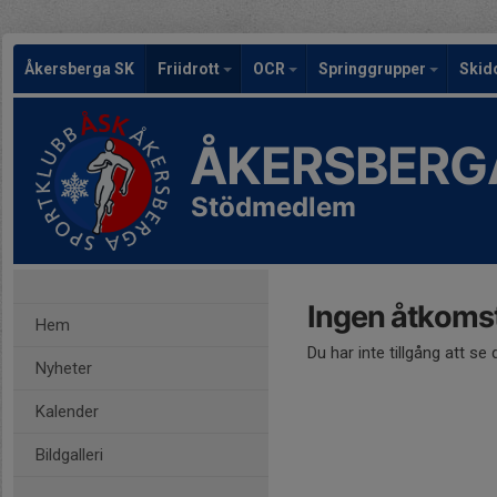
Åkersberga SK
Friidrott
OCR
Springgrupper
Skid
ÅKERSBERG
Stödmedlem
Ingen åtkoms
Hem
Du har inte tillgång att se
Nyheter
Kalender
Bildgalleri