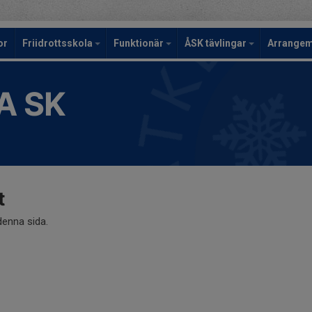
or
Friidrottsskola
Funktionär
ÅSK tävlingar
Arrange
A SK
t
 denna sida.