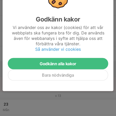
17
19:00
Masters
21:00
Tis
Multiarena - Fåglarö
Godkänn kakor
18
20:00
Masters Gym
21:30
Ons
Österåkers Multiarena Gymmet
Vi använder oss av kakor (cookies) för att vår
webbplats ska fungera bra för dig. De används
19
även för webbanalys i syfte att hjälpa oss att
Tor
förbättra våra tjänster.
Så använder vi cookies
20
17:00
Masters
19:00
Fre
Multiarena - Fåglarö
Godkänn alla kakor
21
11:00
Masters
13:00
Lör
Multiarena - Fåglarö
Bara nödvändiga
22
10:30
Masters
12:30
Sön
Multiarena - Fåglarö
v.13
23
Mån