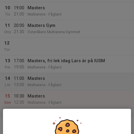
10
19:00
Masters
21:00
Tis
Multiarena - Fåglarö
11
20:00
Masters Gym
21:30
Ons
Österåkers Multiarena Gymmet
12
Tor
13
17:00
Masters, fri lek idag Lars är på IUSM
19:00
Fre
Multiarena - Fåglarö
14
11:00
Masters
13:00
Lör
Multiarena - Fåglarö
15
10:30
Masters
12:30
Sön
Multiarena - Fåglarö
v.12
16
Mån