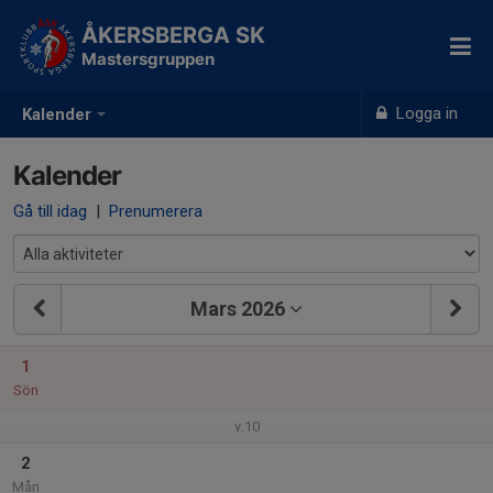
ÅKERSBERGA SK
Mastersgruppen
Logga in
Kalender
Kalender
Gå till idag
|
Prenumerera
Mars 2026
1
Sön
v.10
2
Mån