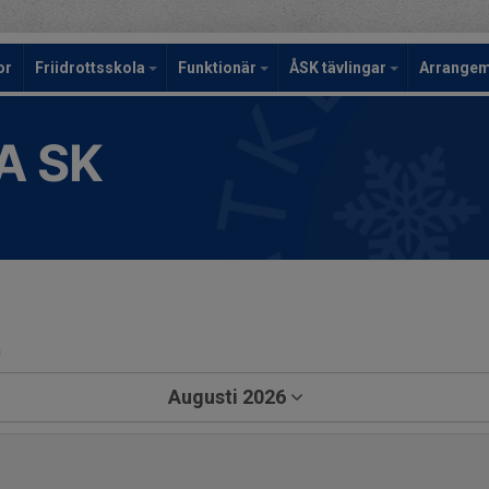
or
Friidrottsskola
Funktionär
ÅSK tävlingar
Arrange
A SK
a
Augusti 2026