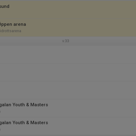
sund
Öppen arena
iidrottsarena
v.33
alan Youth & Masters
n
alan Youth & Masters
n