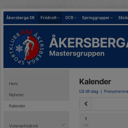
Åkersberga SK
Friidrott
OCR
Springgrupper
Skid
ÅKERSBERG
Mastersgruppen
Kalender
Hem
Gå till idag
|
Prenumerer
Nyheter
Kalender
1
Lör
Veteranfriidrott