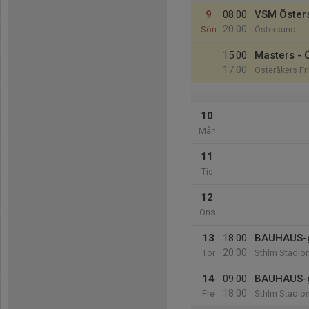
9
08:00
VSM Öster
20:00
Sön
Östersund
15:00
Masters - 
17:00
Österåkers Fr
10
Mån
11
Tis
12
Ons
13
18:00
BAUHAUS-g
20:00
Tor
Sthlm Stadio
14
09:00
BAUHAUS-g
18:00
Fre
Sthlm Stadio