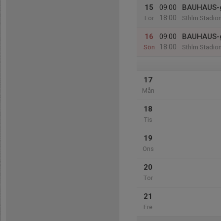
15
09:00
BAUHAUS-g
18:00
Lör
Sthlm Stadio
16
09:00
BAUHAUS-g
18:00
Sön
Sthlm Stadio
17
Mån
18
Tis
19
Ons
20
Tor
21
Fre