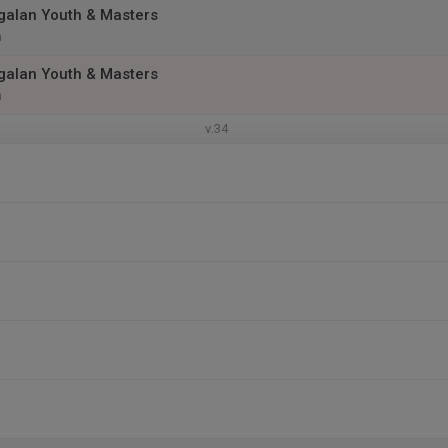
alan Youth & Masters
n
alan Youth & Masters
n
v.34