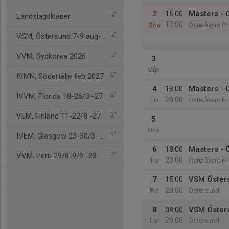
2
15:00
Masters - 
Landslagskläder
17:00
Sön
Österåkers Fr
VSM, Östersund 7-9 aug-26
VVM, Sydkorea 2026
3
Mån
IVMN, Södertälje feb 2027
4
18:00
Masters - 
IVVM, Florida 18-26/3 -27
20:00
Tis
Österåkers Fr
VEM, Finland 11-22/8 -27
5
Ons
IVEM, Glasgow 23-30/3 -28
6
18:00
Masters - 
VVM, Peru 29/8-9/9 -28
20:00
Tor
Österåkers Fr
7
15:00
VSM Öster
20:00
Fre
Östersund
8
08:00
VSM Öster
20:00
Lör
Östersund