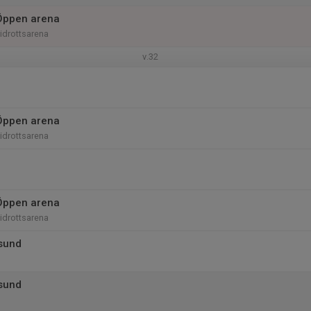
Öppen arena
iidrottsarena
v.32
Öppen arena
iidrottsarena
Öppen arena
iidrottsarena
sund
sund