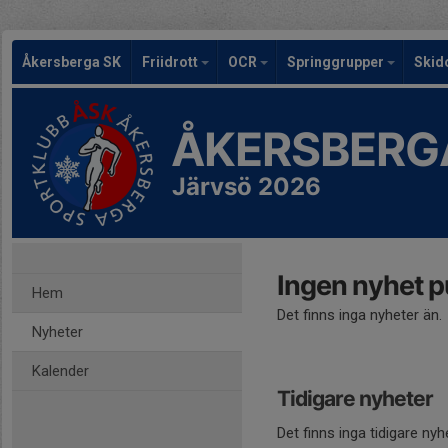
Åkersberga SK
Friidrott
OCR
Springgrupper
Skid
ÅKERSBERG
Järvsö 2026
Ingen nyhet p
Hem
Det finns inga nyheter än.
Nyheter
Kalender
Tidigare nyheter
Det finns inga tidigare nyh