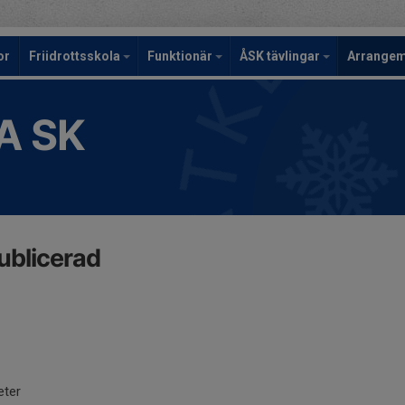
or
Friidrottsskola
Funktionär
ÅSK tävlingar
Arrange
A SK
ublicerad
eter