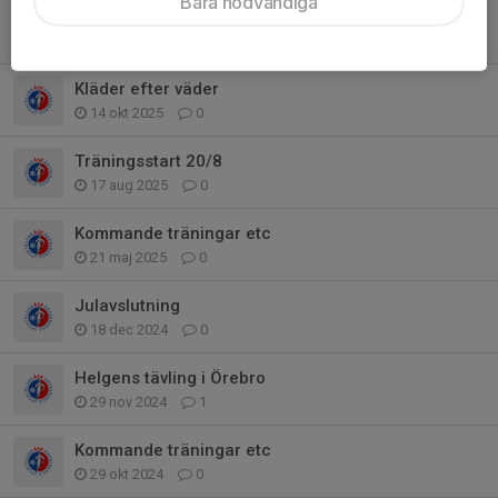
Bara nödvändiga
Höstlov och kommande tävlingar
24 okt 2025
0
Kläder efter väder
14 okt 2025
0
Träningsstart 20/8
17 aug 2025
0
Kommande träningar etc
21 maj 2025
0
Julavslutning
18 dec 2024
0
Helgens tävling i Örebro
29 nov 2024
1
Kommande träningar etc
29 okt 2024
0