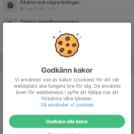
Påsklov och några tävlingar..
1 apr, 21:45
0
Tävling i längdhopp/tresteg
13 mar, 08:27
0
Två roliga tävlingar
1 mar, 17:45
0
Sportlov nästa vecka
18 feb, 19:34
0
Godkänn kakor
Vi använder oss av kakor (cookies) för att vår
Start av vårterminens träning och Mondo Indoor Games
webbplats ska fungera bra för dig. De används
12 jan, 09:53
0
även för webbanalys i syfte att hjälpa oss att
förbättra våra tjänster.
Lite information..
Så använder vi cookies
16 dec 2025
1
Inomhusträning 12/11
Godkänn alla kakor
9 nov 2025
0