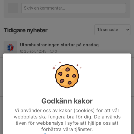
Tidigare nyheter
Utomhusträningen startar på onsdag
25 apr, 12:45
0
Påsklov och några tävlingar..
1 apr, 21:45
0
Tävling i längdhopp/tresteg
13 mar, 08:27
0
Godkänn kakor
Två roliga tävlingar
1 mar, 17:45
0
Vi använder oss av kakor (cookies) för att vår
webbplats ska fungera bra för dig. De används
Sportlov nästa vecka
även för webbanalys i syfte att hjälpa oss att
förbättra våra tjänster.
18 feb, 19:34
0