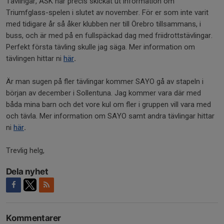
Tävlingar, ÅSK har precis skickat ut information om
Triumfglass-spelen i slutet av november. För er som inte varit
med tidigare år så åker klubben ner till Örebro tillsammans, i
buss, och är med på en fullspäckad dag med friidrottstävlingar.
Perfekt första tävling skulle jag säga. Mer information om
tävlingen hittar ni
här
.
Är man sugen på fler tävlingar kommer SAYO gå av stapeln i
början av december i Sollentuna. Jag kommer vara där med
båda mina barn och det vore kul om fler i gruppen vill vara med
och tävla. Mer information om SAYO samt andra tävlingar hittar
ni
här
.
Trevlig helg,
Dela nyhet
Kommentarer