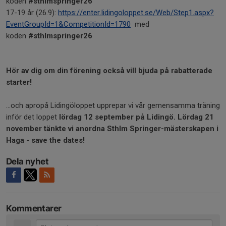
koden
#sthlmspringer26
17-19 år (26.9):
https://enter.lidingoloppet.se/Web/Step1.aspx?
EventGroupId=1&CompetitionId=1790
med
koden
#sthlmspringer26
Hör av dig om din förening också vill bjuda på rabatterade
starter!
...och apropå Lidingöloppet upprepar vi vår gemensamma träning
inför det loppet
lördag 12 september på Lidingö. Lördag 21
november tänkte vi anordna Sthlm Springer-mästerskapen i
Haga - save the dates!
Dela nyhet
Kommentarer