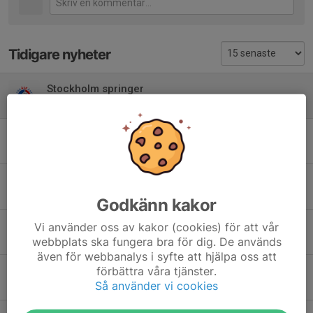
Tidigare nyheter
Stockholm springer
8 jul, 10:23
0
Zelda åker till Tyskland
5 jun, 15:10
0
Träningsresa 2027
26 apr, 11:57
0
Godkänn kakor
Stockholm springer
Vi använder oss av kakor (cookies) för att vår
5 mar, 15:41
0
webbplats ska fungera bra för dig. De används
även för webbanalys i syfte att hjälpa oss att
Stockholm springer
förbättra våra tjänster.
Så använder vi cookies
18 nov 2025
0