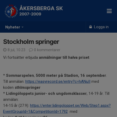
ÅKERSBERGA SK
2007-2009
Logga in
Nyheter
Stockholm springer
8 jul, 10:23
0 kommentarer
Vi fortsätter erbjuda
anmälningar till halva priset
*
Sommarspelen
,
5000 meter på Stadion, 16 september
.
Till anmälan:
https://easyrecord.se/entry?c=hANuII
med
koden
sthlmspringer
*
Lidingöloppets junior- och ungdomsklasser
, 14-19 år. Till
anmälan:
14-15 år (27.9):
https://enter.lidingoloppet.se/Web/Step1.aspx?
EventGroupId=1&CompetitionId=1792
med