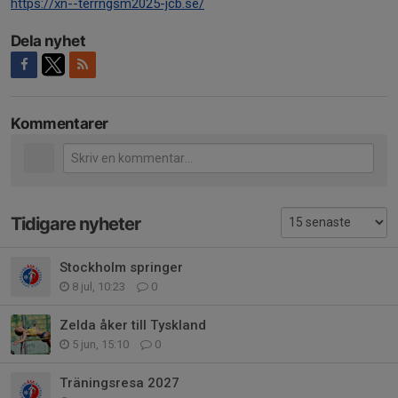
https://xn--terrngsm2025-jcb.se/
Dela nyhet
Kommentarer
Tidigare nyheter
Stockholm springer
8 jul, 10:23
0
Zelda åker till Tyskland
5 jun, 15:10
0
Träningsresa 2027