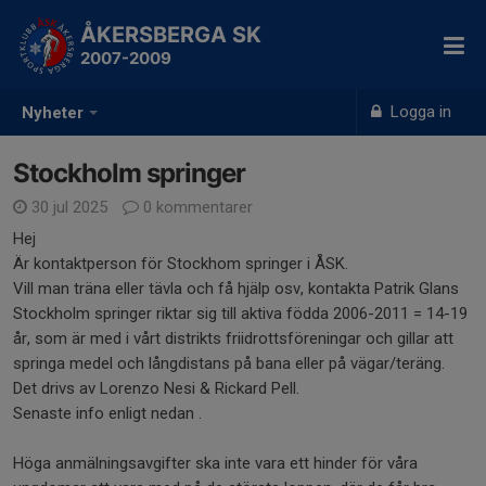
ÅKERSBERGA SK
2007-2009
Logga in
Nyheter
Stockholm springer
30 jul 2025
0 kommentarer
Hej
Är kontaktperson för Stockhom springer i ÅSK.
Vill man träna eller tävla och få hjälp osv, kontakta Patrik Glans
Stockholm springer riktar sig till aktiva födda 2006-2011 = 14-19
år, som är med i vårt distrikts friidrottsföreningar och gillar att
springa medel och långdistans på bana eller på vägar/teräng.
Det drivs av Lorenzo Nesi & Rickard Pell.
Senaste info enligt nedan .
Höga anmälningsavgifter ska inte vara ett hinder för våra