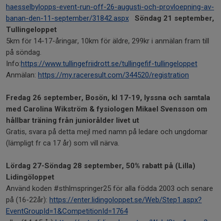
haesselbylopps-event-run-off-26-augusti-och-provloepning-av-
banan-den-11-september/31842.aspx
Söndag 21 september,
Tullingeloppet
5km för 14-17-åringar, 10km för äldre, 299kr i anmälan fram till
på söndag.
Info:
https://www.tullingefriidrott.se/tullingefif-tullingeloppet
Anmälan:
https://my.raceresult.com/344520/registration
Fredag 26 september, Bosön, kl 17-19, lyssna och samtala
med Carolina Wikström & fysiologen Mikael Svensson om
hållbar träning från juniorålder livet ut
Gratis, svara på detta mejl med namn på ledare och ungdomar
(lämpligt fr ca 17 år) som vill närva.
Lördag 27-Söndag 28 september,
50% rabatt på (Lilla)
Lidingöloppet
Använd koden #sthlmspringer25 för alla födda 2003 och senare
på (16-22år):
https://enter.lidingoloppet.se/Web/Step1.aspx?
EventGroupId=1&CompetitionId=1764