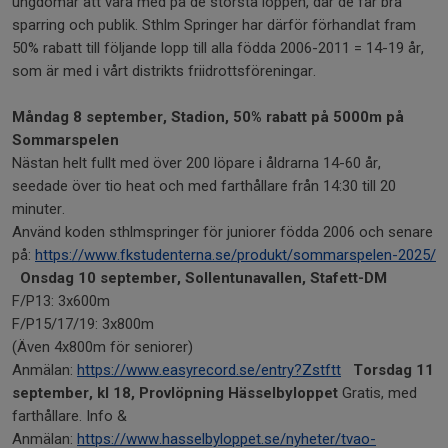
ungdomar att vara med på de största loppen, där de får bra
sparring och publik. Sthlm Springer har därför förhandlat fram
50% rabatt till följande lopp till alla födda 2006-2011 = 14-19 år,
som är med i vårt distrikts friidrottsföreningar.
Måndag 8 september, Stadion, 50% rabatt på 5000m på
Sommarspelen
Nästan helt fullt med över 200 löpare i åldrarna 14-60 år,
seedade över tio heat och med farthållare från 14:30 till 20
minuter.
Använd koden sthlmspringer för juniorer födda 2006 och senare
på:
https://www.fkstudenterna.se/produkt/sommarspelen-2025/
Onsdag 10 september, Sollentunavallen, Stafett-DM
F/P13: 3x600m
F/P15/17/19: 3x800m
(Även 4x800m för seniorer)
Anmälan:
https://www.easyrecord.se/entry?Zstftt
Torsdag 11
september, kl 18, Provlöpning Hässelbyloppet
Gratis, med
farthållare. Info &
Anmälan:
https://www.hasselbyloppet.se/nyheter/tvao-