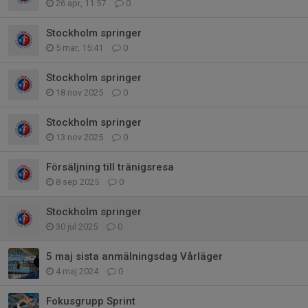
26 apr, 11:57
0
Stockholm springer
5 mar, 15:41
0
Stockholm springer
18 nov 2025
0
Stockholm springer
13 nov 2025
0
Försäljning till tränigsresa
8 sep 2025
0
Stockholm springer
30 jul 2025
0
5 maj sista anmälningsdag Vårläger
4 maj 2024
0
Fokusgrupp Sprint