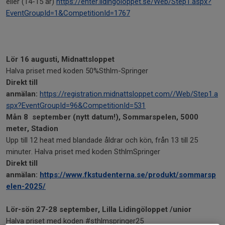
eller (14-15 år)
https://enter.lidingoloppet.se/Web/Step1.aspx?
EventGroupId=1&CompetitionId=1767
Lör 16 augusti, Midnattsloppet
Halva priset med koden 50%Sthlm-Springer
Direkt till
anmälan:
https://registration.midnattsloppet.com//Web/Step1.a
spx?EventGroupId=96&CompetitionId=531
Mån 8 september (nytt datum!), Sommarspelen, 5000
meter, Stadion
Upp till 12 heat med blandade åldrar och kön, från 13 till 25
minuter. Halva priset med koden SthlmSpringer
Direkt till
anmälan:
https://www.fkstudenterna.se/produkt/sommarsp
elen-2025/
Lör-sön 27-28 september, Lilla Lidingöloppet /unior
Halva priset med koden #sthlmspringer25