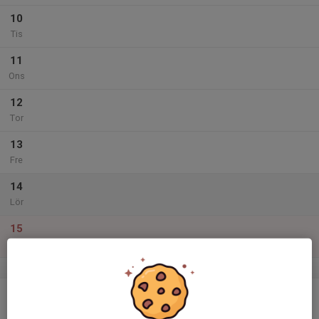
10
Tis
11
Ons
12
Tor
13
Fre
14
Lör
15
Sön
v.51
16
Mån