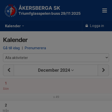
ÅKERSBERGA SK
Triumfglasspelen buss 29/11 2025
Logga in
Kalender
Kalender
Gå till idag
|
Prenumerera
December 2024
1
Sön
v.49
2
Mån