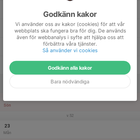
17
Godkänn kakor
Tis
Vi använder oss av kakor (cookies) för att vår
18
webbplats ska fungera bra för dig. De används
Ons
även för webbanalys i syfte att hjälpa oss att
19
förbättra våra tjänster.
Så använder vi cookies
Tor
20
Godkänn alla kakor
Fre
21
Bara nödvändiga
Lör
22
Sön
v.52
23
Mån