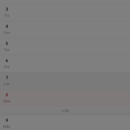
3
Tis
4
Ons
5
Tor
6
Fre
7
Lör
8
Sön
v.50
9
Mån