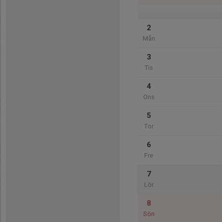
2
Mån
3
Tis
4
Ons
5
Tor
6
Fre
7
Lör
8
Sön