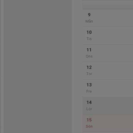
9
Mån
10
Tis
11
Ons
12
Tor
13
Fre
14
Lör
15
Sön