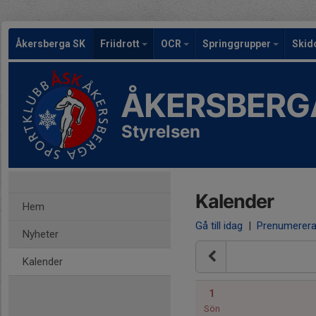
Åkersberga SK
Friidrott
OCR
Springgrupper
Skid
ÅKERSBERG
Styrelsen
Kalender
Hem
Gå till idag
|
Prenumerer
Nyheter
Kalender
1
Sön