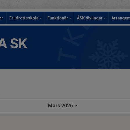
or
Friidrottsskola
Funktionär
ÅSK tävlingar
Arrange
A SK
a
Mars 2026