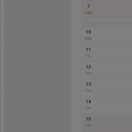
9
Sön
10
Mån
11
Tis
12
Ons
13
Tor
14
Fre
15
Lör