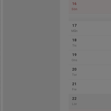
16
Sön
17
Mån
18
Tis
19
Ons
20
Tor
21
Fre
22
Lör