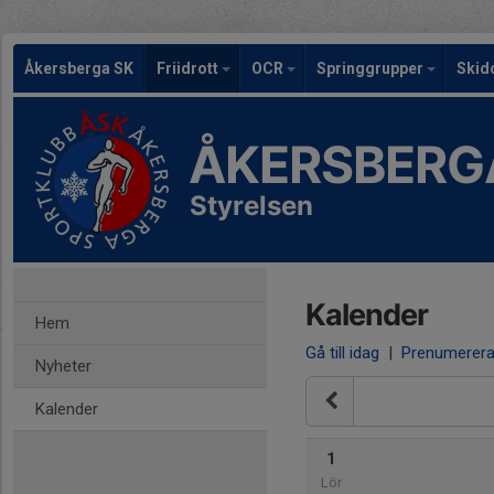
Åkersberga SK
Friidrott
OCR
Springgrupper
Skid
ÅKERSBERG
Styrelsen
Kalender
Hem
Gå till idag
|
Prenumerer
Nyheter
Kalender
1
Lör