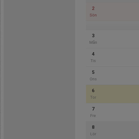
2
Sön
3
Mån
4
Tis
5
Ons
6
Tor
7
Fre
8
Lör