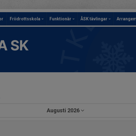
or
Friidrottsskola
Funktionär
ÅSK tävlingar
Arrange
A SK
a
Augusti 2026