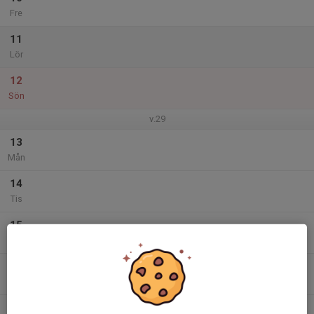
Fre
11
Lör
12
Sön
v.29
13
Mån
14
Tis
15
Ons
16
Tor
17