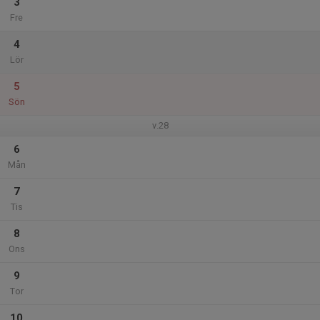
3
Fre
4
Lör
5
Sön
v.28
6
Mån
7
Tis
8
Ons
9
Tor
10