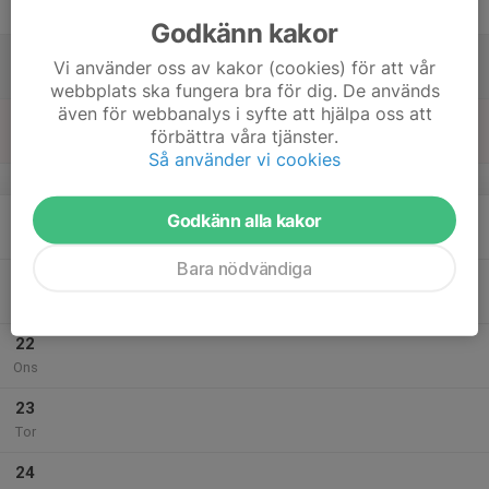
Fre
Godkänn kakor
18
Vi använder oss av kakor (cookies) för att vår
Lör
webbplats ska fungera bra för dig. De används
även för webbanalys i syfte att hjälpa oss att
19
förbättra våra tjänster.
Sön
Så använder vi cookies
v.30
20
Godkänn alla kakor
Mån
Bara nödvändiga
21
Tis
22
Ons
23
Tor
24