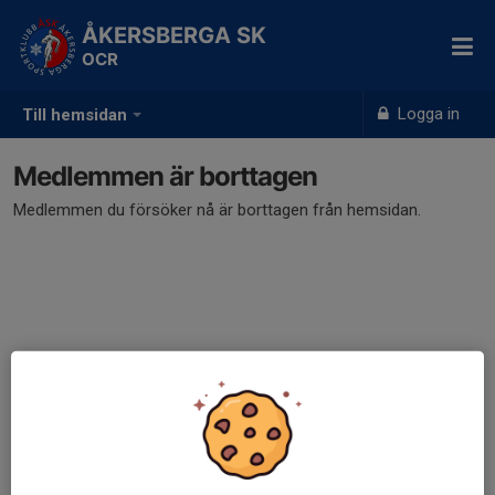
ÅKERSBERGA SK
OCR
Logga in
Till hemsidan
Medlemmen är borttagen
Medlemmen du försöker nå är borttagen från hemsidan.