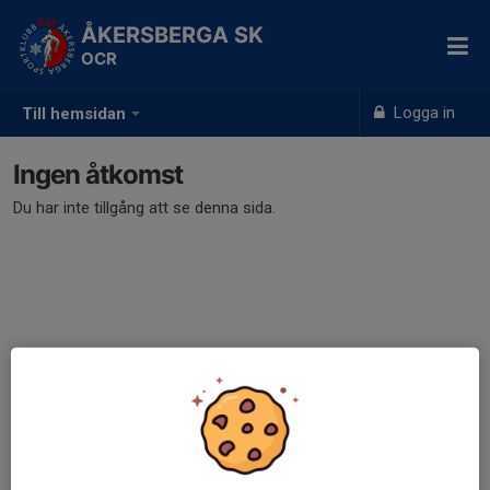
ÅKERSBERGA SK
OCR
Logga in
Till hemsidan
Ingen åtkomst
Du har inte tillgång att se denna sida.