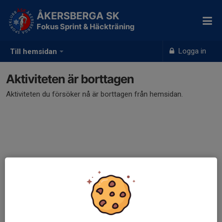
ÅKERSBERGA SK
Fokus Sprint & Häckträning
Logga in
Till hemsidan
Aktiviteten är borttagen
Aktiviteten du försöker nå är borttagen från hemsidan.