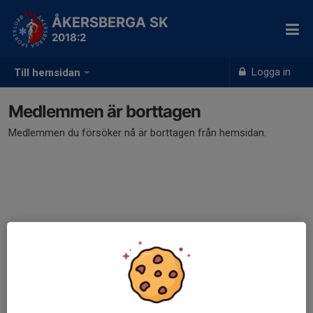
ÅKERSBERGA SK
2018:2
Logga in
Till hemsidan
Medlemmen är borttagen
Medlemmen du försöker nå är borttagen från hemsidan.