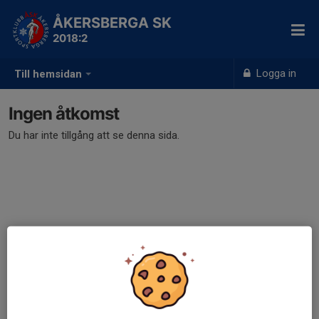
ÅKERSBERGA SK
2018:2
Logga in
Till hemsidan
Ingen åtkomst
Du har inte tillgång att se denna sida.