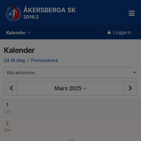
ÅKERSBERGA SK
2016:2
Logga in
Kalender
Kalender
Gå till idag
|
Prenumerera
Mars 2025
1
Lör
2
Sön
v.10