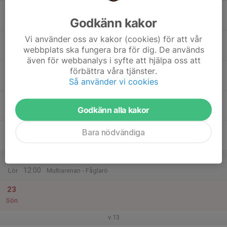
17
17:00
Träning för grupp 2016:2
Godkänn kakor
18:00
Mån
Multiarenan
Vi använder oss av kakor (cookies) för att vår
18
webbplats ska fungera bra för dig. De används
Tis
även för webbanalys i syfte att hjälpa oss att
19
förbättra våra tjänster.
Så använder vi cookies
Ons
20
Godkänn alla kakor
Tor
21
Bara nödvändiga
Fre
22
09:00
KM
12:00
Lör
Multiarenan - Fåglarö
23
Sön
v.13