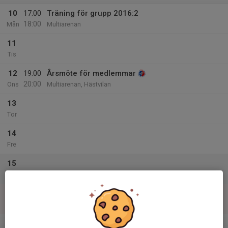
10
17:00
Träning för grupp 2016:2
18:00
Mån
Multiarenan
11
Tis
12
19:00
Årsmöte för medlemmar
20:00
Ons
Multiarenan, Hästvilan
13
Tor
14
Fre
15
Lör
16
Sön
v.12