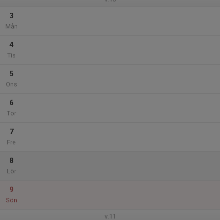
3
Mån
4
Tis
5
Ons
6
Tor
7
Fre
8
Lör
9
Sön
v.11