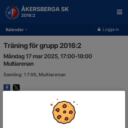
ÅKERSBERGA SK
2016:2
Logga in
Kalender
Träning för grupp 2016:2
Måndag 17 mar 2025, 17:00-18:00
Multiarenan
Samling: 17:00, Multiarenan