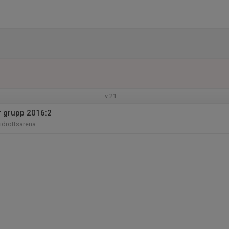
v.21
r grupp 2016:2
iidrottsarena