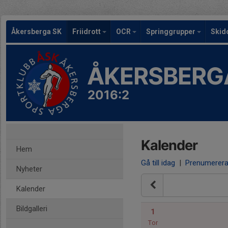
Åkersberga SK
Friidrott
OCR
Springgrupper
Skid
ÅKERSBERG
2016:2
Kalender
Hem
Gå till idag
|
Prenumerer
Nyheter
Kalender
Bildgalleri
1
Tor