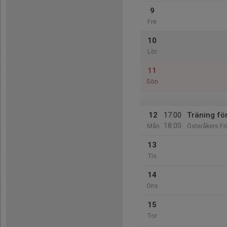
9
Fre
10
Lör
11
Sön
12
17:00
Träning fö
18:00
Mån
Österåkers Fr
13
Tis
14
Ons
15
Tor