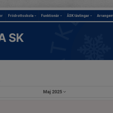
or
Friidrottsskola
Funktionär
ÅSK tävlingar
Arrange
A SK
a
Maj 2025