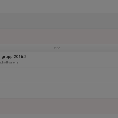
v.22
r grupp 2016:2
iidrottsarena