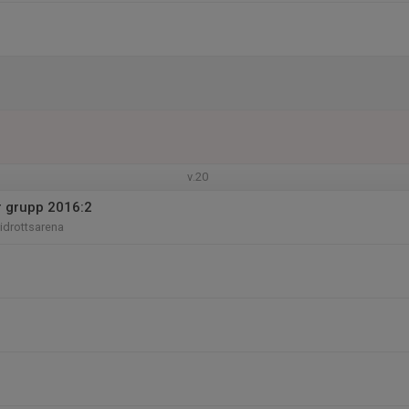
v.20
r grupp 2016:2
iidrottsarena