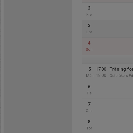
2
Fre
3
Lör
4
Sön
5
17:00
Träning fö
18:00
Mån
Österåkers Fr
6
Tis
7
Ons
8
Tor