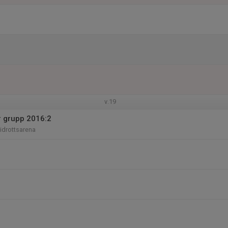
v.19
r grupp 2016:2
iidrottsarena