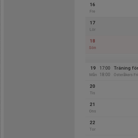
16
Fre
17
Lör
18
Sön
19
17:00
Träning fö
18:00
Mån
Österåkers Fr
20
Tis
21
Ons
22
Tor