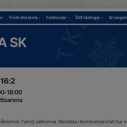
or
Friidrottsskola
Funktionär
ÅSK tävlingar
Arrange
A SK
016:2
00-18:00
ottsarena
vårtermin. Familj välkomna. Meddela i kommentarsfält hur m