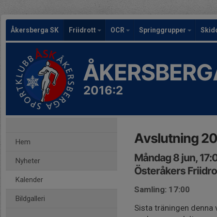
Åkersberga SK
Friidrott
OCR
Springgrupper
Skid
ÅKERSBERG
2016:2
Avslutning 2
Hem
Måndag 8 jun, 17:
Nyheter
Österåkers Friidr
Kalender
Samling: 17:00
Bildgalleri
Sista träningen denna 