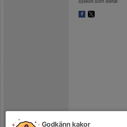
syskon som deltar.
Godkänn kakor