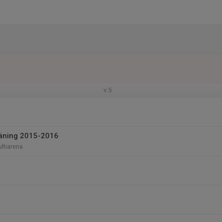
v.5
träning 2015-2016
ltiarena