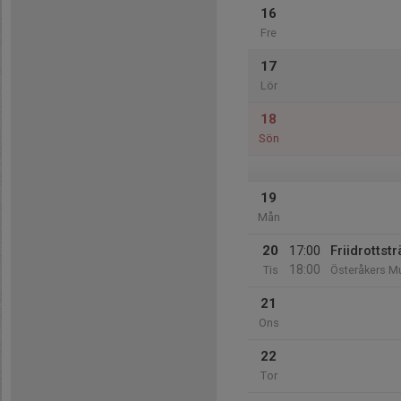
16
Fre
17
Lör
18
Sön
19
Mån
20
17:00
Friidrotts
18:00
Tis
Österåkers Mu
21
Ons
22
Tor