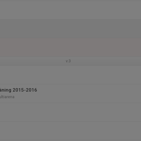
v.3
träning 2015-2016
ltiarena