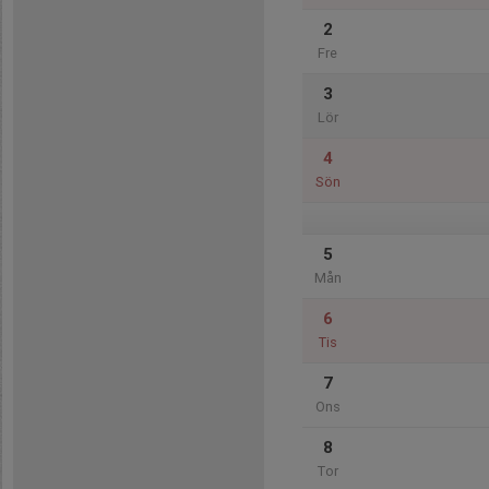
2
Fre
3
Lör
4
Sön
5
Mån
6
Tis
7
Ons
8
Tor