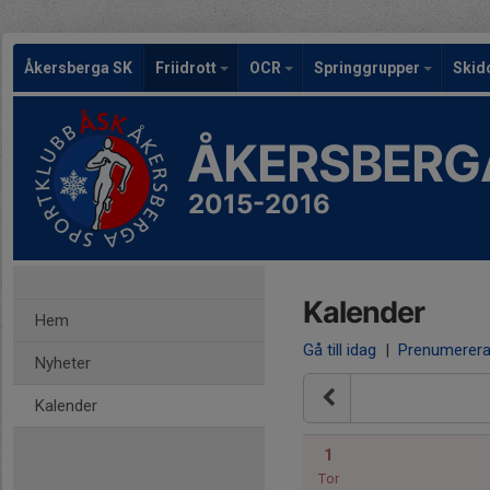
Åkersberga SK
Friidrott
OCR
Springgrupper
Skid
ÅKERSBERG
2015-2016
Kalender
Hem
Gå till idag
|
Prenumerer
Nyheter
Kalender
1
Tor