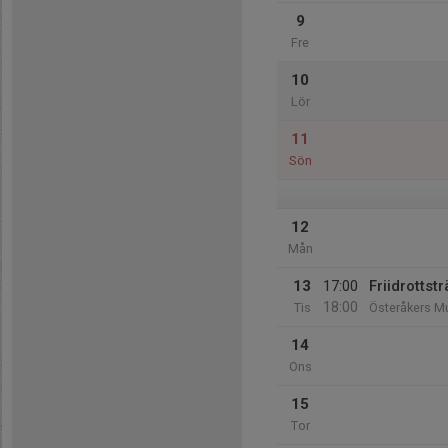
9
Fre
10
Lör
11
Sön
12
Mån
13
17:00
Friidrotts
18:00
Tis
Österåkers Mu
14
Ons
15
Tor