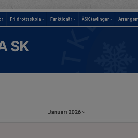
or
Friidrottsskola
Funktionär
ÅSK tävlingar
Arrange
A SK
a
Januari 2026