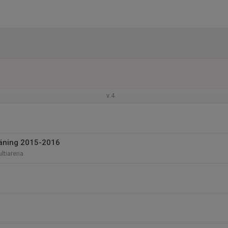
v.4
träning 2015-2016
ltiarena