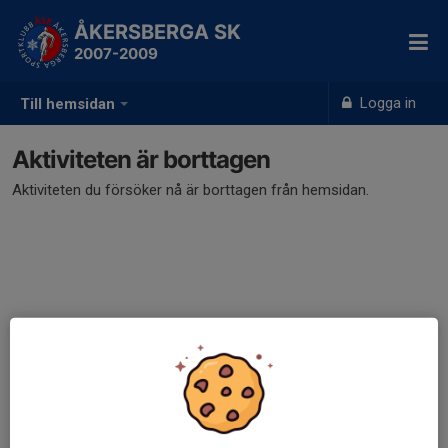
ÅKERSBERGA SK
2007-2009
Logga in
Till hemsidan
Aktiviteten är borttagen
Aktiviteten du försöker nå är borttagen från hemsidan.