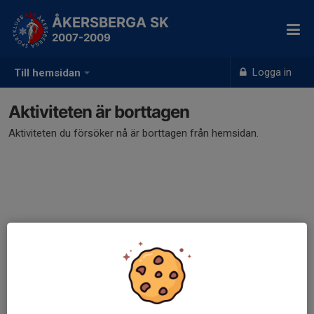
ÅKERSBERGA SK
2007-2009
Logga in
Till hemsidan
Aktiviteten är borttagen
Aktiviteten du försöker nå är borttagen från hemsidan.