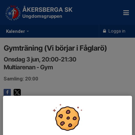
ÅKERSBERGA SK
Ungdomsgruppen
Logga in
Kalender
Gymträning (Vi börjar i Fåglarö)
Onsdag 3 jun, 20:00-21:30
Multiarenan - Gym
Samling: 20:00