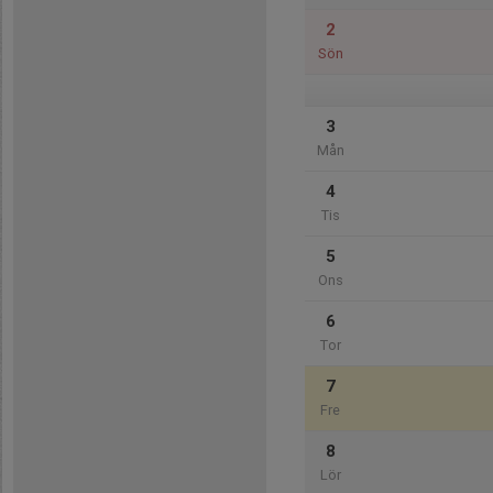
2
Sön
3
Mån
4
Tis
5
Ons
6
Tor
7
Fre
8
Lör