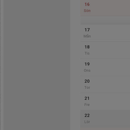
16
Sön
17
Mån
18
Tis
19
Ons
20
Tor
21
Fre
22
Lör