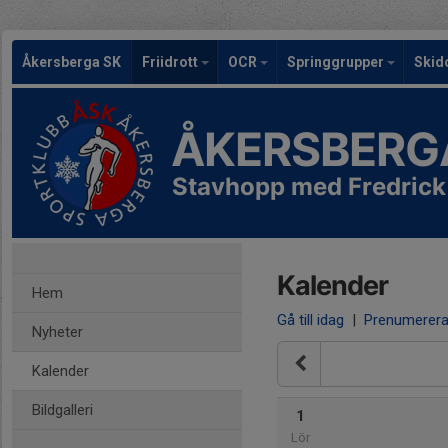
Åkersberga SK
Friidrott
OCR
Springgrupper
Skid
ÅKERSBERG
Stavhopp med Fredrick
Kalender
Hem
Gå till idag
|
Prenumerer
Nyheter
Kalender
Bildgalleri
1
Lör