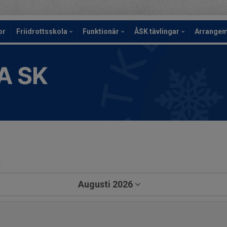
or
Friidrottsskola
Funktionär
ÅSK tävlingar
Arrange
A SK
a
Augusti 2026