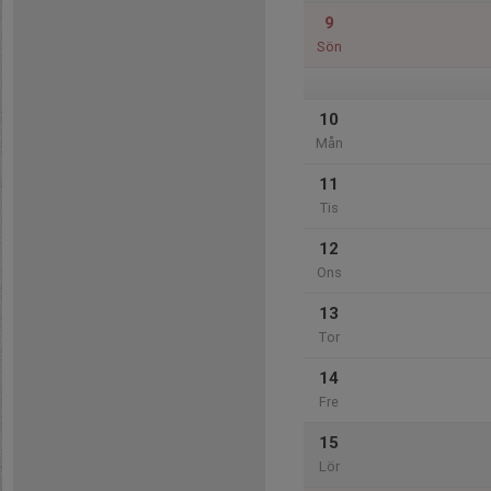
9
Sön
10
Mån
11
Tis
12
Ons
13
Tor
14
Fre
15
Lör