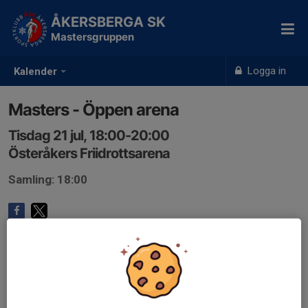
ÅKERSBERGA SK
Mastersgruppen
Logga in
Kalender
Masters - Öppen arena
Tisdag 21 jul, 18:00-20:00
Österåkers Friidrottsarena
Samling: 18:00