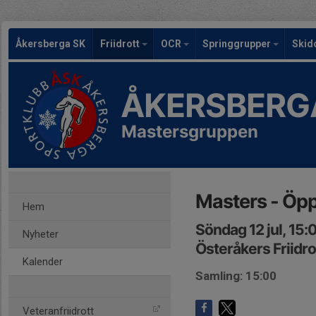
Åkersberga SK
Friidrott
OCR
Springgrupper
Skid
ÅKERSBERG
Mastersgruppen
Masters - Öp
Hem
Söndag 12 jul, 15:
Nyheter
Österåkers Friidr
Kalender
Samling: 15:00
Veteranfriidrott