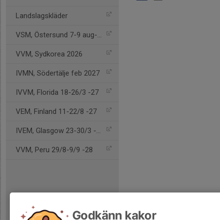
Landslagskläder
VSM, Östersund 7-9 aug-26
VVM, Sydkorea 2026
IVMN, Södertälje feb 2027
IVVM, Florida 18-26/3 -27
VEM, Finland 11-22/8 -27
IVEM, Glasgow 23-30/3 -28
VVM, Peru 29/8-9/9 -28
Godkänn kakor