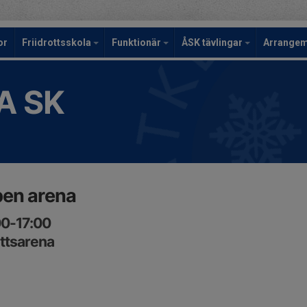
or
Friidrottsskola
Funktionär
ÅSK tävlingar
Arrange
A SK
pen arena
00-17:00
ottsarena