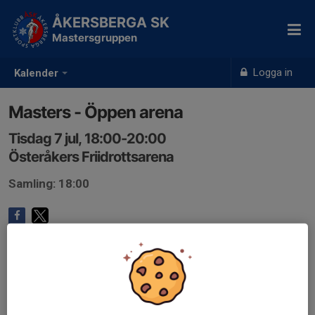
ÅKERSBERGA SK
Mastersgruppen
Logga in
Kalender
Masters - Öppen arena
Tisdag 7 jul, 18:00-20:00
Österåkers Friidrottsarena
Samling: 18:00