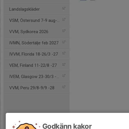
Landslagskläder
VSM, Östersund 7-9 aug-26
VVM, Sydkorea 2026
IVMN, Södertälje feb 2027
IVVM, Florida 18-26/3 -27
VEM, Finland 11-22/8 -27
IVEM, Glasgow 23-30/3 -28
VVM, Peru 29/8-9/9 -28
Godkänn kakor