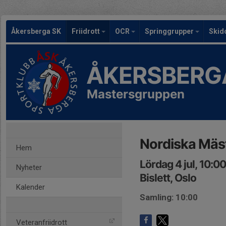
Åkersberga SK
Friidrott
OCR
Springgrupper
Skid
ÅKERSBERG
Mastersgruppen
Nordiska Mäs
Hem
Lördag 4 jul, 10:0
Nyheter
Bislett, Oslo
Kalender
Samling: 10:00
Veteranfriidrott