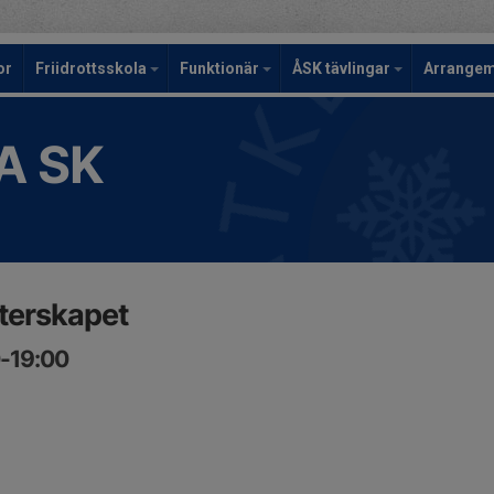
or
Friidrottsskola
Funktionär
ÅSK tävlingar
Arrange
A SK
terskapet
0-19:00