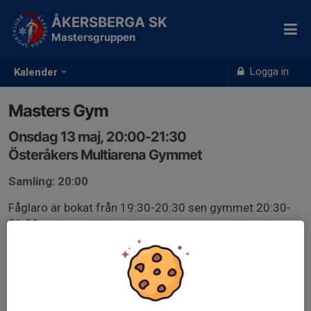
ÅKERSBERGA SK
Mastersgruppen
Logga in
Kalender
Masters Gym
Onsdag 13 maj, 20:00-21:30
Österåkers Multiarena Gymmet
Samling: 20:00
Fåglarö är bokat från 19:30-20:30 sen gymmet 20:30-
21:30