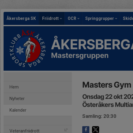
Åkersberga SK
Friidrott
OCR
Springgrupper
Skid
ÅKERSBERG
Mastersgruppen
Masters Gym
Hem
Onsdag 22 okt 20
Nyheter
Österåkers Multi
Kalender
Samling: 20:30
Veteranfriidrott