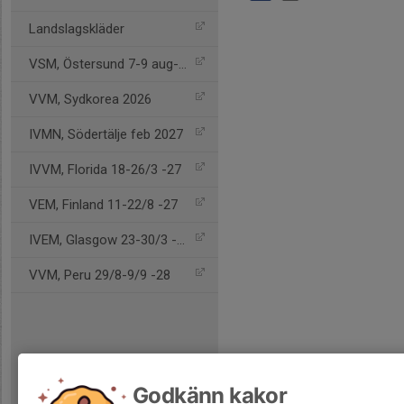
Landslagskläder
VSM, Östersund 7-9 aug-26
VVM, Sydkorea 2026
IVMN, Södertälje feb 2027
IVVM, Florida 18-26/3 -27
VEM, Finland 11-22/8 -27
IVEM, Glasgow 23-30/3 -28
VVM, Peru 29/8-9/9 -28
Godkänn kakor