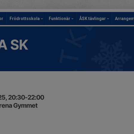
or
Friidrottsskola
Funktionär
ÅSK tävlingar
Arrange
A SK
25, 20:30-22:00
arena Gymmet