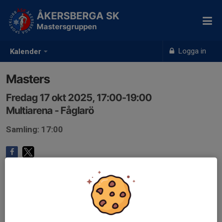
ÅKERSBERGA SK
Mastersgruppen
Logga in
Kalender
Masters
Fredag 17 okt 2025, 17:00-19:00
Multiarena - Fåglarö
Samling: 17:00