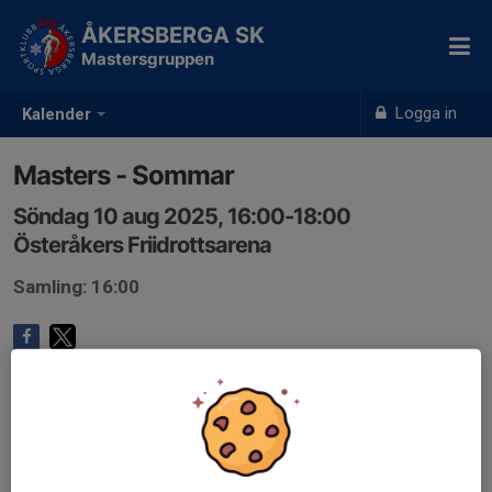
ÅKERSBERGA SK
Mastersgruppen
Logga in
Kalender
Masters - Sommar
Söndag 10 aug 2025, 16:00-18:00
Österåkers Friidrottsarena
Samling: 16:00