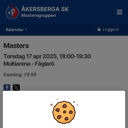
ÅKERSBERGA SK
Mastersgruppen
Logga in
Kalender
Masters
Torsdag 17 apr 2025, 18:00-19:30
Multiarena - Fåglarö
Samling: 18:00