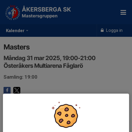
ÅKERSBERGA SK
Mastersgruppen
Logga in
Kalender
Masters
Måndag 31 mar 2025, 19:00-21:00
Österåkers Multiarena Fåglarö
Samling: 19:00