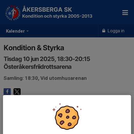
ÅKERSBERGA SK
Kondition och styrka 2005-2013
Logga in
Kalender
Kondition & Styrka
Tisdag 10 jun 2025, 18:30-20:15
Österåkersfriidrottsarena
Samling: 18:30, Vid utomhusarenan