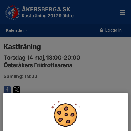
ÅKERSBERGA SK
Kastträning 2012 & äldre
Logga in
Kalender
Kastträning
Torsdag 14 maj, 18:00-20:00
Österåkers Friidrottsarena
Samling: 18:00