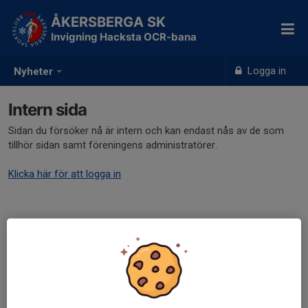
ÅKERSBERGA SK
Invigning Hacksta OCR-bana
Logga in
Nyheter
Intern sida
Sidan du försöker nå är intern och kan endast nås av de som
tillhör sidan samt föreningens administratörer.
Klicka här för att logga in