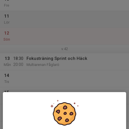
Fre
11
Lör
12
Sön
v.42
13
18:30
Fokusträning Sprint och Häck
20:00
Mån
Multiarenan Fåglarö
14
Tis
15
Ons
16
Tor
17