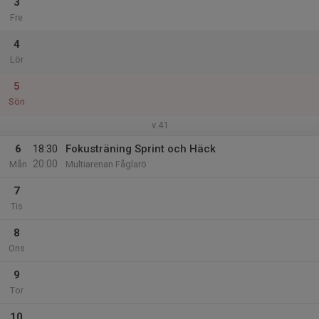
3
Fre
4
Lör
5
Sön
v.41
6
18:30
Fokusträning Sprint och Häck
20:00
Mån
Multiarenan Fåglarö
7
Tis
8
Ons
9
Tor
10