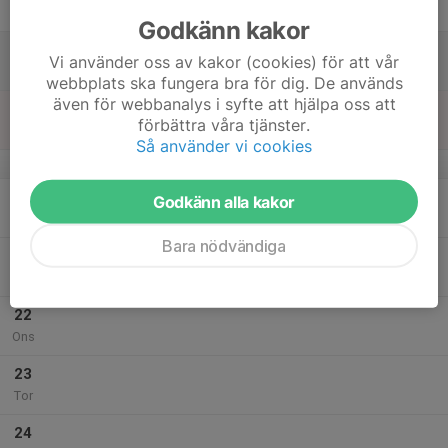
Fre
Godkänn kakor
18
Vi använder oss av kakor (cookies) för att vår
Lör
webbplats ska fungera bra för dig. De används
även för webbanalys i syfte att hjälpa oss att
19
förbättra våra tjänster.
Sön
Så använder vi cookies
v.43
20
18:30
Fokusträning Sprint och Häck
Godkänn alla kakor
20:00
Mån
Multiarenan Fåglarö
Bara nödvändiga
21
Tis
22
Ons
23
Tor
24