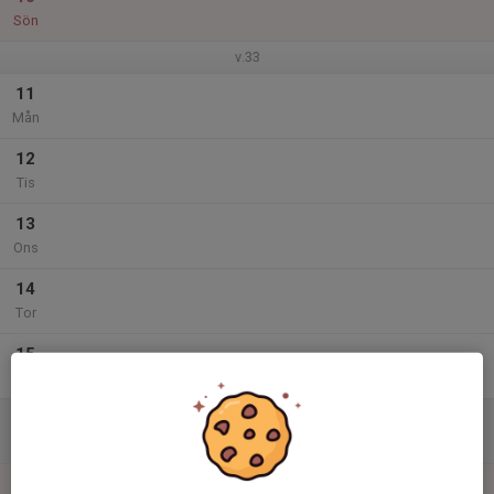
Sön
v.33
11
Mån
12
Tis
13
Ons
14
Tor
15
Fre
16
Lör
17