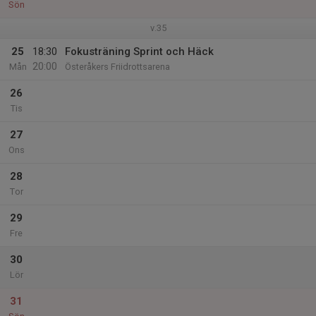
Sön
v.35
25
18:30
Fokusträning Sprint och Häck
20:00
Mån
Österåkers Friidrottsarena
26
Tis
27
Ons
28
Tor
29
Fre
30
Lör
31