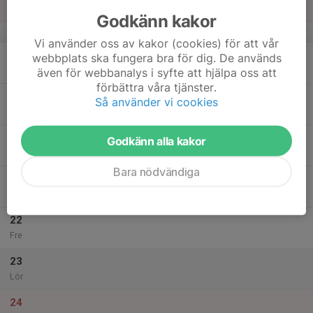
Sön
Godkänn kakor
v.34
Vi använder oss av kakor (cookies) för att vår
18
18:30
Fokusträning Sprint och Häck
webbplats ska fungera bra för dig. De används
20:00
Mån
Österåkers Friidrottsarena
även för webbanalys i syfte att hjälpa oss att
förbättra våra tjänster.
19
Så använder vi cookies
Tis
20
Godkänn alla kakor
Ons
Bara nödvändiga
21
Tor
22
Fre
23
Lör
24