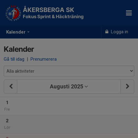
ÅKERSBERGA SK
Fokus Sprint & Häckträning
Logga in
Kalender
Kalender
Gå till idag
|
Prenumerera
Augusti 2025
1
Fre
2
Lör