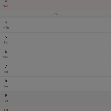
3
Sön
v.32
4
Mån
5
Tis
6
Ons
7
Tor
8
Fre
9
Lör
10