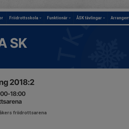
or
Friidrottsskola
Funktionär
ÅSK tävlingar
Arrange
A SK
ing 2018:2
:00-18:00
ttsarena
åkers friidrottsarena