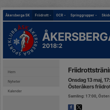
Åkersberga SK
Friidrott
OCR
Springgrupper
Skid
ÅKERSBERG
2018:2
Friidrottsträn
Hem
Onsdag 13 maj, 17
Nyheter
Österåkers friidro
Kalender
Samling: 17:00, Öster