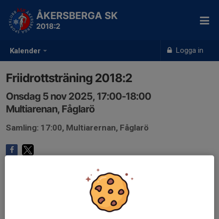
ÅKERSBERGA SK
2018:2
Logga in
Kalender
Friidrottsträning 2018:2
Onsdag 5 nov 2025, 17:00-18:00
Multiarenan, Fåglarö
Samling: 17:00, Multiarernan, Fåglarö