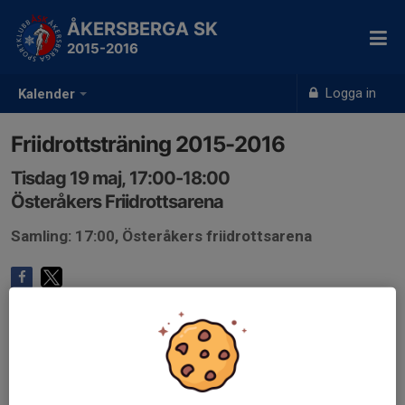
ÅKERSBERGA SK
2015-2016
Logga in
Kalender
Friidrottsträning 2015-2016
Tisdag 19 maj, 17:00-18:00
Österåkers Friidrottsarena
Samling: 17:00, Österåkers friidrottsarena