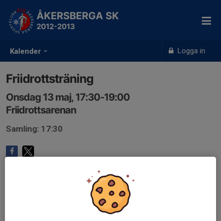
ÅKERSBERGA SK
2012-2013
Logga in
Kalender
Friidrottsträning
Onsdag 13 maj, 17:30-19:00
Friidrottsarenan
Samling: 17:30