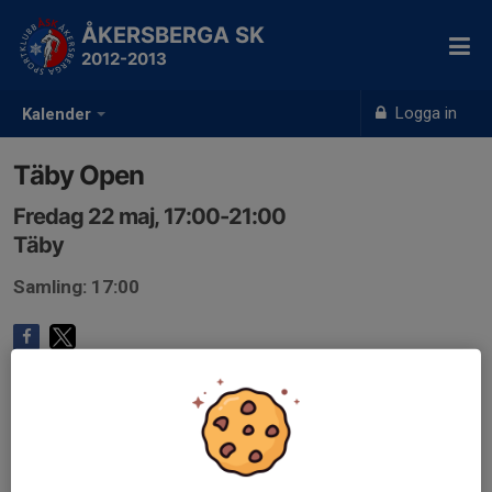
ÅKERSBERGA SK
2012-2013
Logga in
Kalender
Täby Open
Fredag 22 maj, 17:00-21:00
Täby
Samling: 17:00